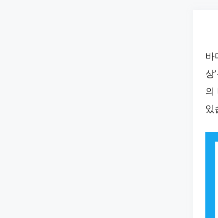
Skip
to
content
바
상
의
있