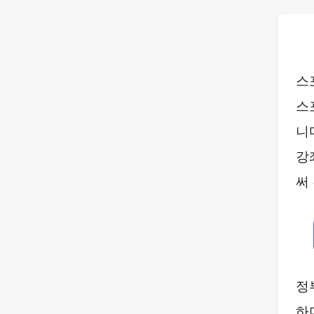
Skip
to
content
스
스
니
강
써
정
하