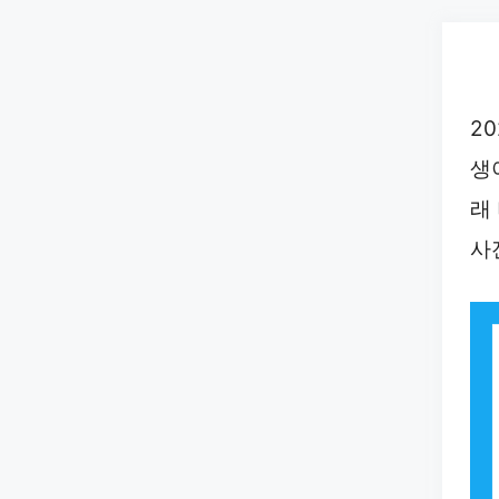
Skip
to
content
2
생
래
사