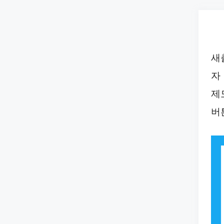
Skip
to
content
새
자
제
버