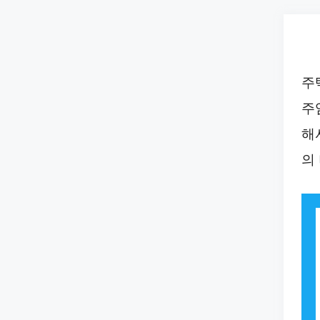
Skip
to
content
주
주
해
의