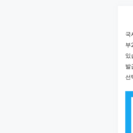
Skip
to
content
국
부
있
발
선