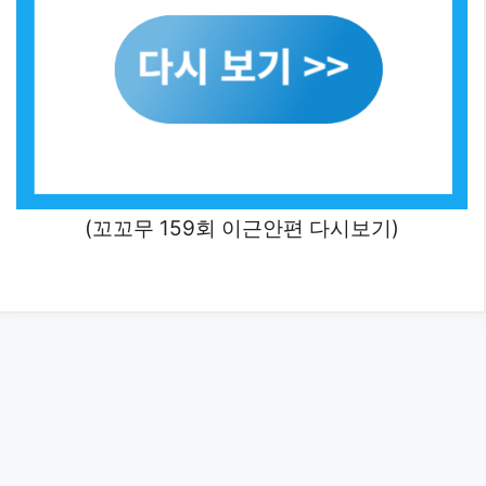
(꼬꼬무 159회 이근안편 다시보기)