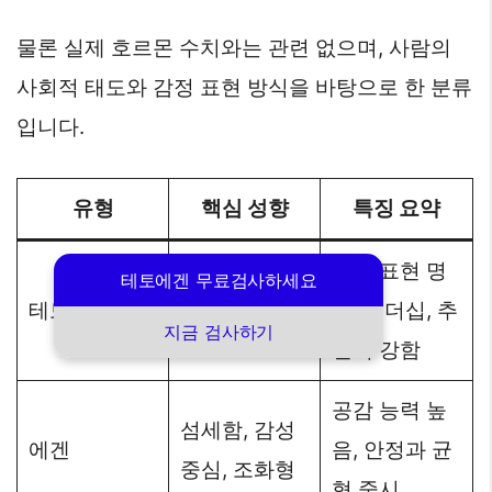
물론 실제 호르몬 수치와는 관련 없으며, 사람의
사회적 태도와 감정 표현 방식을 바탕으로 한 분류
입니다.
유형
핵심 성향
특징 요약
감정 표현 명
테토에겐 무료검사하세요
직설적, 주도
테토
확, 리더십, 추
적, 확신형
지금 검사하기
진력 강함
공감 능력 높
섬세함, 감성
에겐
음, 안정과 균
중심, 조화형
형 중시