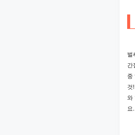
벌
간
중
것
와
요.