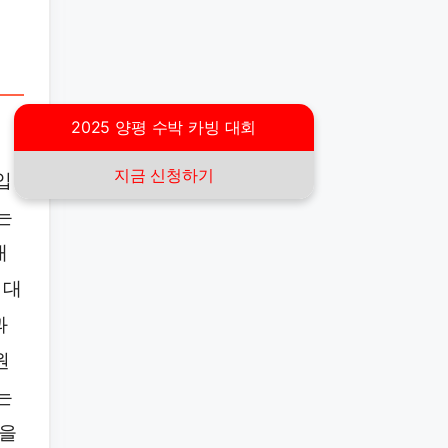
2025 양평 수박 카빙 대회
지금 신청하기
입
는
대
 대
과
원
는
박을