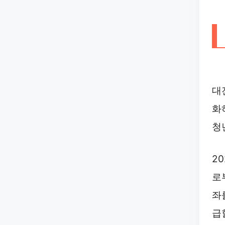
대
화
청
2
로
좌
급