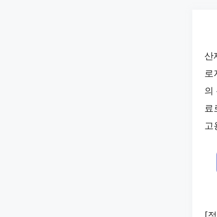
Skip
to
content
산
로
의
료
고
[