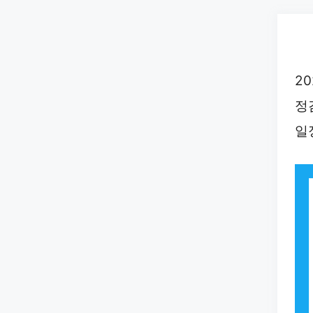
Skip
to
content
2
정
일