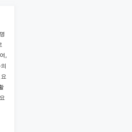
증명
로
여,
와의
필요
활
중요