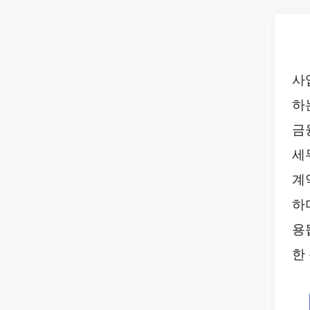
Skip
to
content
사
하
금
세
계
하
용
한