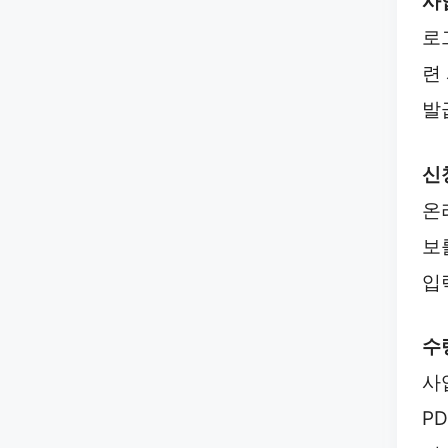
사
로
련
발
신
온
보
입
수
사
P