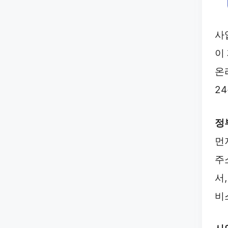
사
이
온
2
정
먼
주
서
비