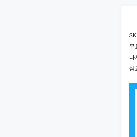
Skip
to
content
S
무
나
심