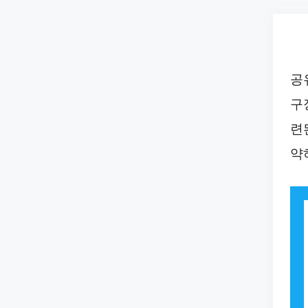
Skip
to
content
공
구
련
약