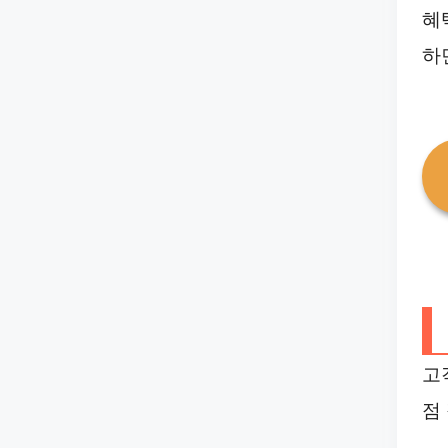
혜
하
고
점