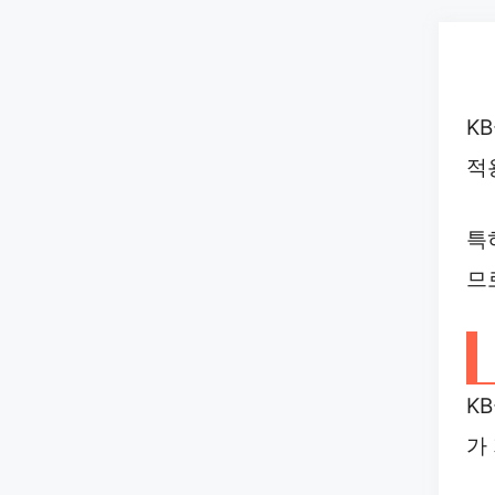
Skip
to
content
K
적
특
므
K
가